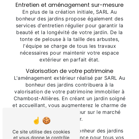
Entretien et aménagement sur-mesure
En plus de la création initiale, SARL Au
bonheur des jardins propose également des
services d'entretien régulier pour garantir la
beauté et la longévité de votre jardin. De la
tonte de pelouse à la taille des arbustes,
l'équipe se charge de tous les travaux
nécessaires pour maintenir votre espace
extérieur en parfait état.
Valorisation de votre patrimoine
L'aménagement extérieur réalisé par SARL Au
bonheur des jardins contribuera à la
valorisation de votre patrimoine immobilier à
Chambost-Allières. En créant un jardin soigné
et accueillant, vous augmenterez le charme de
votre propriété et sa valeur sur le marché
immobilier.
En conclusion, SARL Au bonheur des jardins
Ce site utilise des cookies
est le partenaire de confiance pour tous vos
et vous donne le contrôle