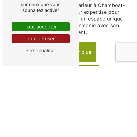
sur ceux que vous
projets d'aménagement extérieur à Chambost-
souhaitez activer
Allières. Faites appel à leur expertise pour
transformer votre jardin en un espace unique
et agréable à vivre, en harmonie avec son
Tout accepter
environnement.
Tout refuser
Personnaliser
En savoir plus
Contactez-nous