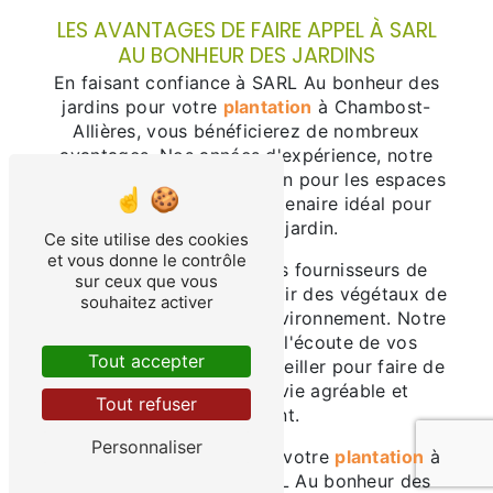
LES AVANTAGES DE FAIRE APPEL À SARL
AU BONHEUR DES JARDINS
En faisant confiance à SARL Au bonheur des
jardins pour votre
plantation
à Chambost-
Allières, vous bénéficierez de nombreux
avantages. Nos années d'expérience, notre
savoir-faire et notre passion pour les espaces
verts font de nous le partenaire idéal pour
sublimer votre jardin.
Ce site utilise des cookies
et vous donne le contrôle
Nous travaillons avec des fournisseurs de
sur ceux que vous
confiance pour vous garantir des végétaux de
souhaitez activer
qualité, adaptés à votre environnement. Notre
équipe est également à l'écoute de vos
Tout accepter
besoins et saura vous conseiller pour faire de
votre jardin un lieu de vie agréable et
Tout refuser
ressourçant.
Personnaliser
Ne cherchez plus, confiez votre
plantation
à
Chambost-Allières à SARL Au bonheur des