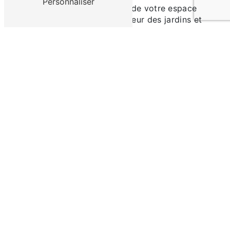
Personnaliser
Confiez l'aménagement de votre espace
extérieur à SARL Au bonheur des jardins et
transformez votre jardin en un véritable havre
de paix à L'Arbresle. Contactez-nous dès
maintenant pour concrétiser votre projet
d'aménagement paysager.
Avec SARL Au bonheur des jardins, faites de
votre jardin un lieu d'exception à L'Arbresle.
En savoir plus
Contactez-nous