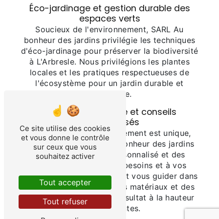
Éco-jardinage et gestion durable des
espaces verts
Soucieux de l'environnement, SARL Au
bonheur des jardins privilégie les techniques
d'éco-jardinage pour préserver la biodiversité
à L'Arbresle. Nous privilégions les plantes
locales et les pratiques respectueuses de
l'écosystème pour un jardin durable et
écologique.
Service sur-mesure et conseils
personnalisés
Ce site utilise des cookies
Chaque projet d'aménagement est unique,
et vous donne le contrôle
c'est pourquoi SARL Au bonheur des jardins
sur ceux que vous
propose un service personnalisé et des
souhaitez activer
conseils adaptés à vos besoins et à vos
envies. Nos experts sauront vous guider dans
Tout accepter
le choix des végétaux, des matériaux et des
aménagements pour un résultat à la hauteur
Tout refuser
de vos attentes.