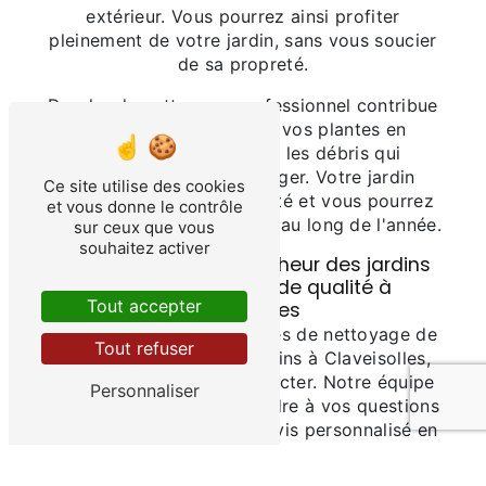
extérieur. Vous pourrez ainsi profiter
pleinement de votre jardin, sans vous soucier
de sa propreté.
De plus, le nettoyage professionnel contribue
à préserver la santé de vos plantes en
éliminant les saletés et les débris qui
pourraient les endommager. Votre jardin
Ce site utilise des cookies
restera ainsi en bonne santé et vous pourrez
et vous donne le contrôle
en profiter pleinement tout au long de l'année.
sur ceux que vous
souhaitez activer
Contactez SARL Au bonheur des jardins
pour un nettoyage de qualité à
Tout accepter
Claveisolles
Pour bénéficier des services de nettoyage de
Tout refuser
SARL Au bonheur des jardins à Claveisolles,
n'hésitez pas à nous contacter. Notre équipe
Personnaliser
se fera un plaisir de répondre à vos questions
et de vous proposer un devis personnalisé en
fonction de vos besoins. Faites confiance à
des professionnels pour entretenir et sublimer