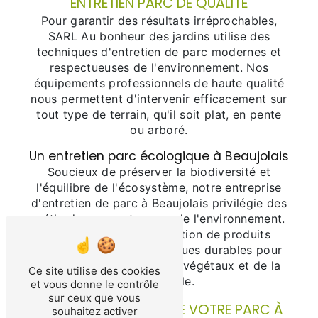
ENTRETIEN PARC DE QUALITÉ
Pour garantir des résultats irréprochables,
SARL Au bonheur des jardins utilise des
techniques d'entretien de parc modernes et
respectueuses de l'environnement. Nos
équipements professionnels de haute qualité
nous permettent d'intervenir efficacement sur
tout type de terrain, qu'il soit plat, en pente
ou arboré.
Un entretien parc écologique à Beaujolais
Soucieux de préserver la biodiversité et
l'équilibre de l'écosystème, notre entreprise
d'entretien de parc à Beaujolais privilégie des
méthodes respectueuses de l'environnement.
Nous favorisons l'utilisation de produits
écologiques et de techniques durables pour
préserver la santé de vos végétaux et de la
Ce site utilise des cookies
faune locale.
et vous donne le contrôle
sur ceux que vous
CONFIEZ L'ENTRETIEN DE VOTRE PARC À
souhaitez activer